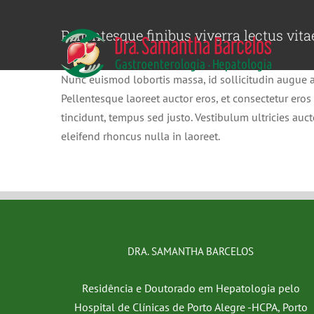
Ir
para
Pellentesque finibus viverra lectus vita
o
conteúdo
Nunc euismod lobortis massa, id sollicitudin augue au
Pellentesque laoreet auctor eros, et consectetur eros 
tincidunt, tempus sed justo. Vestibulum ultricies auct
eleifend rhoncus nulla in laoreet.
DRA. SAMANTHA BARCELOS
Residência e Doutorado em Hepatologia pelo
Hospital de Clínicas de Porto Alegre -HCPA, Porto