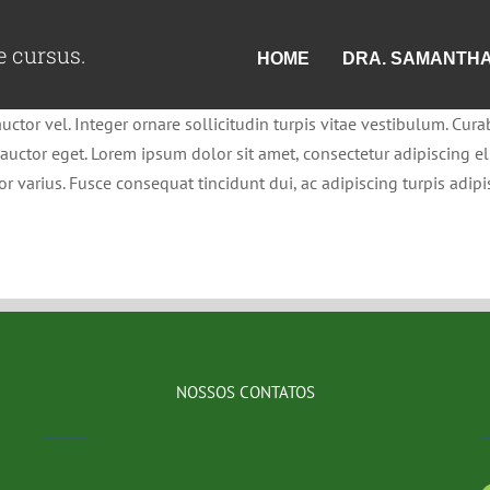
e cursus.
HOME
DRA. SAMANTH
ctor vel. Integer ornare sollicitudin turpis vitae vestibulum. Cur
auctor eget. Lorem ipsum dolor sit amet, consectetur adipiscing eli
or varius. Fusce consequat tincidunt dui, ac adipiscing turpis adip
NOSSOS CONTATOS