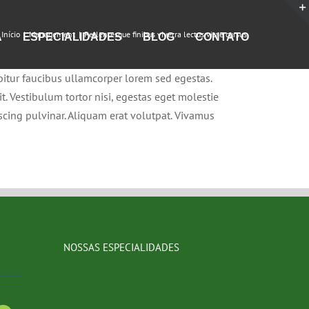
Início
Management
Pellentesque finibus viverra lectus vitae cursus.
A
ESPECIALIDADES
BLOG
CONTATO
abitur faucibus ullamcorper lorem sed egestas.
t. Vestibulum tortor nisi, egestas eget molestie
iscing pulvinar. Aliquam erat volutpat. Vivamus
NOSSAS ESPECIALIDADES