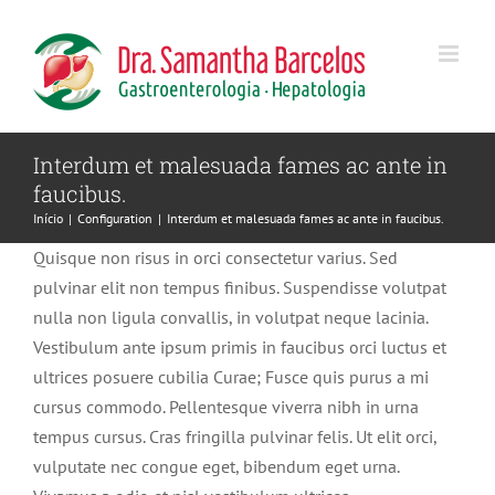
Ir
para
o
conteúdo
Interdum et malesuada fames ac ante in
faucibus.
Início
Configuration
Interdum et malesuada fames ac ante in faucibus.
Quisque non risus in orci consectetur varius. Sed
pulvinar elit non tempus finibus. Suspendisse volutpat
nulla non ligula convallis, in volutpat neque lacinia.
Vestibulum ante ipsum primis in faucibus orci luctus et
ultrices posuere cubilia Curae; Fusce quis purus a mi
cursus commodo. Pellentesque viverra nibh in urna
tempus cursus. Cras fringilla pulvinar felis. Ut elit orci,
vulputate nec congue eget, bibendum eget urna.